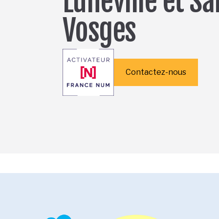
Lunéville et S
Vosges
Contactez-nous