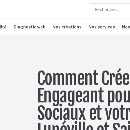
lité
Diagnostic web
Nos créations
Nos services
Nos
Comment Crée
Engageant pou
Sociaux et vot