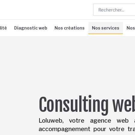
lité
Diagnostic web
Nos créations
Nos services
Nos
Consulting web
Loluweb, votre agence web à 
accompagnement pour votre tran