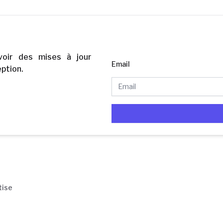
voir des mises à jour
Email
ption.
e
tise